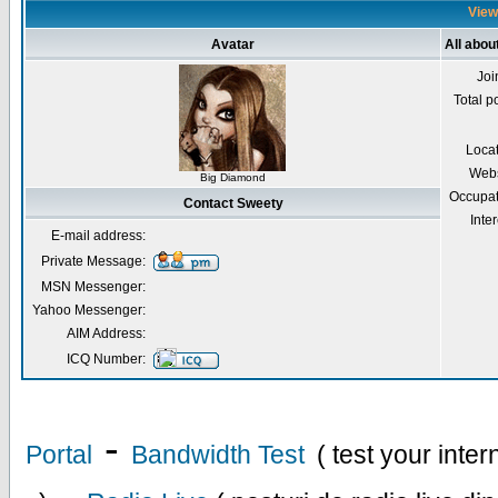
View
Avatar
All abou
Joi
Total p
Loca
Webs
Big Diamond
Occupat
Contact Sweety
Inter
E-mail address:
Private Message:
MSN Messenger:
Yahoo Messenger:
AIM Address:
ICQ Number:
-
Portal
Bandwidth Test
( test your inte
-