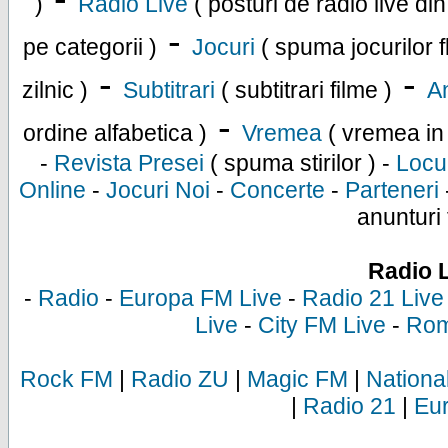
)
Radio Live
( posturi de radio live di
-
pe categorii )
Jocuri
( spuma jocurilor f
-
-
zilnic )
Subtitrari
( subtitrari filme )
An
-
ordine alfabetica )
Vremea
( vremea in
-
Revista Presei
( spuma stirilor ) -
Locu
Online
-
Jocuri Noi
-
Concerte
-
Parteneri
anunturi 
Radio 
-
Radio
-
Europa FM Live
-
Radio 21 Live
Live
-
City FM Live
-
Rom
Rock FM
|
Radio ZU
|
Magic FM
|
Nationa
|
Radio 21
|
Eu