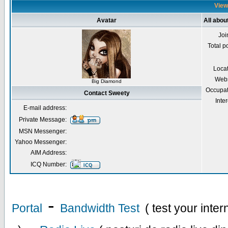
View
Avatar
All abou
Joi
Total p
Loca
Webs
Big Diamond
Occupat
Contact Sweety
Inter
E-mail address:
Private Message:
MSN Messenger:
Yahoo Messenger:
AIM Address:
ICQ Number:
-
Portal
Bandwidth Test
( test your inte
-