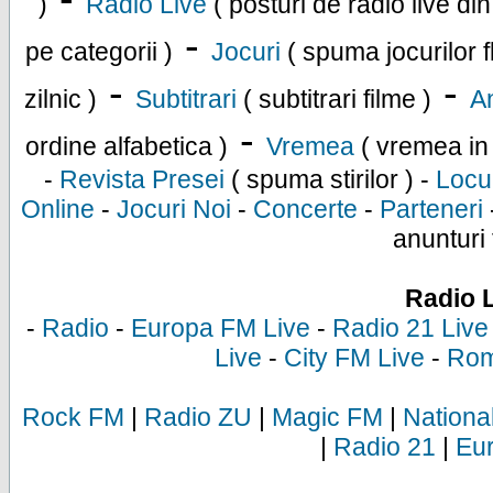
)
Radio Live
( posturi de radio live di
-
pe categorii )
Jocuri
( spuma jocurilor f
-
-
zilnic )
Subtitrari
( subtitrari filme )
An
-
ordine alfabetica )
Vremea
( vremea in
-
Revista Presei
( spuma stirilor ) -
Locu
Online
-
Jocuri Noi
-
Concerte
-
Parteneri
anunturi 
Radio 
-
Radio
-
Europa FM Live
-
Radio 21 Live
Live
-
City FM Live
-
Rom
Rock FM
|
Radio ZU
|
Magic FM
|
Nationa
|
Radio 21
|
Eu