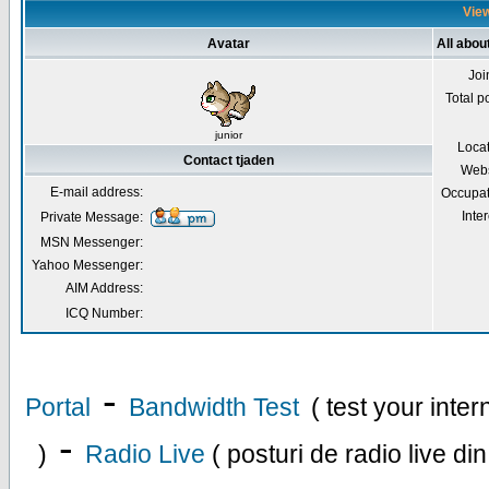
View
Avatar
All abou
Joi
Total p
junior
Loca
Contact tjaden
Webs
E-mail address:
Occupat
Inter
Private Message:
MSN Messenger:
Yahoo Messenger:
AIM Address:
ICQ Number:
-
Portal
Bandwidth Test
( test your inte
-
)
Radio Live
( posturi de radio live di