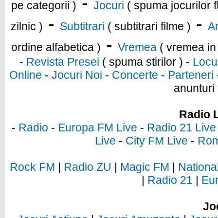
-
pe categorii )
Jocuri
( spuma jocurilor f
-
-
zilnic )
Subtitrari
( subtitrari filme )
An
-
ordine alfabetica )
Vremea
( vremea in
-
Revista Presei
( spuma stirilor ) -
Locu
Online
-
Jocuri Noi
-
Concerte
-
Parteneri
anunturi 
Radio 
-
Radio
-
Europa FM Live
-
Radio 21 Live
Live
-
City FM Live
-
Rom
Rock FM
|
Radio ZU
|
Magic FM
|
Nationa
|
Radio 21
|
Eu
Jo