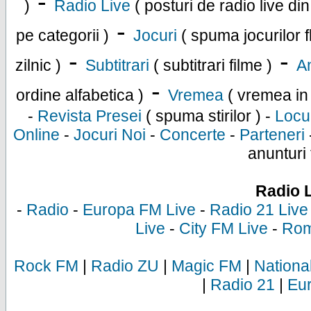
-
)
Radio Live
( posturi de radio live di
-
pe categorii )
Jocuri
( spuma jocurilor f
-
-
zilnic )
Subtitrari
( subtitrari filme )
An
-
ordine alfabetica )
Vremea
( vremea in
-
Revista Presei
( spuma stirilor ) -
Locu
Online
-
Jocuri Noi
-
Concerte
-
Parteneri
anunturi 
Radio 
-
Radio
-
Europa FM Live
-
Radio 21 Live
Live
-
City FM Live
-
Rom
Rock FM
|
Radio ZU
|
Magic FM
|
Nationa
|
Radio 21
|
Eu