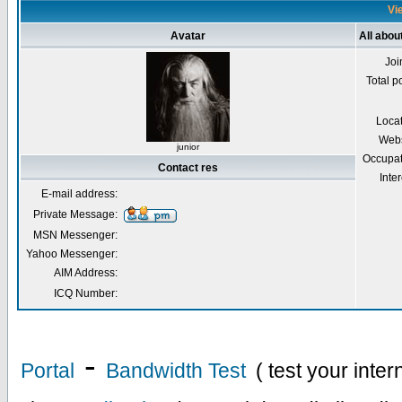
Vie
Avatar
All abou
Joi
Total p
Loca
Webs
junior
Occupat
Contact res
Inter
E-mail address:
Private Message:
MSN Messenger:
Yahoo Messenger:
AIM Address:
ICQ Number:
-
Portal
Bandwidth Test
( test your inte