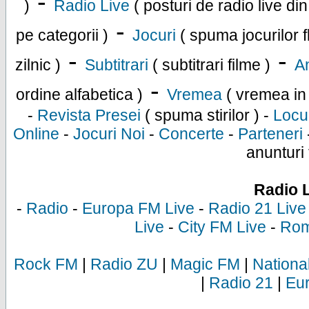
-
)
Radio Live
( posturi de radio live di
-
pe categorii )
Jocuri
( spuma jocurilor f
-
-
zilnic )
Subtitrari
( subtitrari filme )
An
-
ordine alfabetica )
Vremea
( vremea in
-
Revista Presei
( spuma stirilor ) -
Locu
Online
-
Jocuri Noi
-
Concerte
-
Parteneri
anunturi 
Radio 
-
Radio
-
Europa FM Live
-
Radio 21 Live
Live
-
City FM Live
-
Rom
Rock FM
|
Radio ZU
|
Magic FM
|
Nationa
|
Radio 21
|
Eu