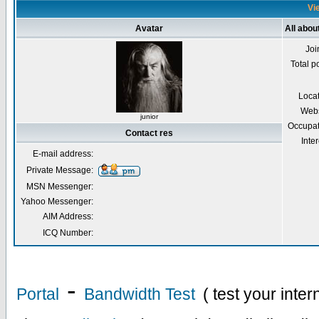
Vie
Avatar
All abou
Joi
Total p
Loca
Webs
junior
Occupat
Contact res
Inter
E-mail address:
Private Message:
MSN Messenger:
Yahoo Messenger:
AIM Address:
ICQ Number:
-
Portal
Bandwidth Test
( test your inte