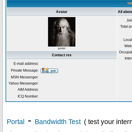
Vie
Avatar
All abou
Joi
Total p
Loca
Webs
junior
Occupat
Contact res
Inter
E-mail address:
Private Message:
MSN Messenger:
Yahoo Messenger:
AIM Address:
ICQ Number:
-
Portal
Bandwidth Test
( test your inte