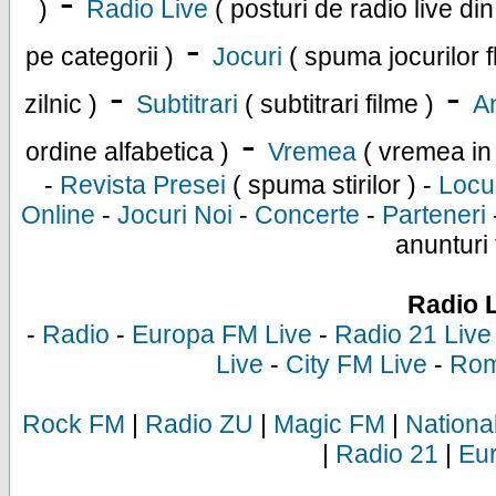
-
)
Radio Live
( posturi de radio live di
-
pe categorii )
Jocuri
( spuma jocurilor f
-
-
zilnic )
Subtitrari
( subtitrari filme )
An
-
ordine alfabetica )
Vremea
( vremea in
-
Revista Presei
( spuma stirilor ) -
Locu
Online
-
Jocuri Noi
-
Concerte
-
Parteneri
anunturi 
Radio 
-
Radio
-
Europa FM Live
-
Radio 21 Live
Live
-
City FM Live
-
Rom
Rock FM
|
Radio ZU
|
Magic FM
|
Nationa
|
Radio 21
|
Eu