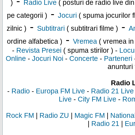
-
)
Radio Live
( posturi de radio live di
-
pe categorii )
Jocuri
( spuma jocurilor f
-
-
zilnic )
Subtitrari
( subtitrari filme )
An
-
ordine alfabetica )
Vremea
( vremea in
-
Revista Presei
( spuma stirilor ) -
Locu
Online
-
Jocuri Noi
-
Concerte
-
Parteneri
anunturi 
Radio 
-
Radio
-
Europa FM Live
-
Radio 21 Live
Live
-
City FM Live
-
Rom
Rock FM
|
Radio ZU
|
Magic FM
|
Nationa
|
Radio 21
|
Eu