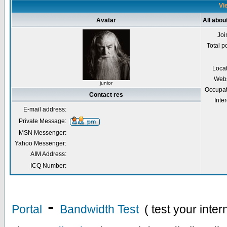
Vie
Avatar
All abou
Joi
Total p
Loca
Webs
junior
Occupat
Contact res
Inter
E-mail address:
Private Message:
MSN Messenger:
Yahoo Messenger:
AIM Address:
ICQ Number:
-
Portal
Bandwidth Test
( test your inte