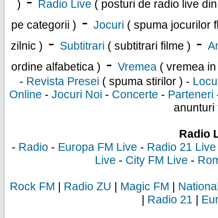
-
)
Radio Live
( posturi de radio live di
-
pe categorii )
Jocuri
( spuma jocurilor f
-
-
zilnic )
Subtitrari
( subtitrari filme )
An
-
ordine alfabetica )
Vremea
( vremea in
-
Revista Presei
( spuma stirilor ) -
Locu
Online
-
Jocuri Noi
-
Concerte
-
Parteneri
anunturi 
Radio 
-
Radio
-
Europa FM Live
-
Radio 21 Live
Live
-
City FM Live
-
Rom
Rock FM
|
Radio ZU
|
Magic FM
|
Nationa
|
Radio 21
|
Eu