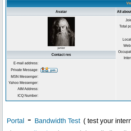
Vie
Avatar
All abou
Joi
Total p
Loca
Webs
junior
Occupat
Contact res
Inter
E-mail address:
Private Message:
MSN Messenger:
Yahoo Messenger:
AIM Address:
ICQ Number:
-
Portal
Bandwidth Test
( test your inte