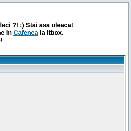
leci ?! :) Stai asa oleaca!
ne in
Cafenea
la itbox.
!