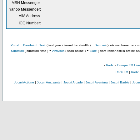
MSN Messenger:
Yahoo Messenger:
AIM Address:
ICQ Number:
-
-
Portal
Bandwidth Test
( test your internet bandwidth )
Bancuri
( cele mai bune bancuri
-
-
Subtitrari
( subtitrari filme )
Antivirus
( scan online )
Ziare
( ziare romanesti in ordine alf
-
Radio
-
Europa FM Live
Rock FM
|
Radio
Jocuri Actiune
|
Jocuri Amuzante
|
Jocuri Arcade
|
Jocuri Aventura
|
Jocuri Barbie
|
Jocuri