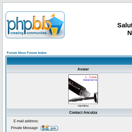
Salut
N
Forum Itbox Forum Index
Avatar
membru
Contact Ancutza
E-mail address:
Private Message: