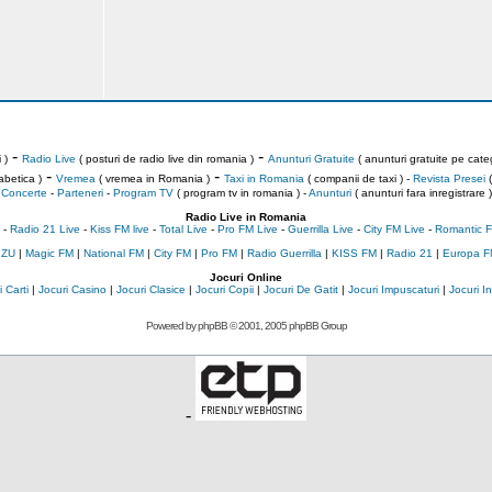
-
-
 )
Radio Live
( posturi de radio live din romania )
Anunturi Gratuite
( anunturi gratuite pe categ
-
-
abetica )
Vremea
( vremea in Romania )
Taxi in Romania
( companii de taxi ) -
Revista Presei
(
Concerte
-
Parteneri
-
Program TV
( program tv in romania )
-
Anunturi
( anunturi fara inregistrare )
Radio Live in Romania
-
Radio 21 Live
-
Kiss FM live
-
Total Live
-
Pro FM Live
-
Guerrilla Live
-
City FM Live
-
Romantic F
 ZU
|
Magic FM
|
National FM
|
City FM
|
Pro FM
|
Radio Guerrilla
|
KISS FM
|
Radio 21
|
Europa F
Jocuri Online
 Carti
|
Jocuri Casino
|
Jocuri Clasice
|
Jocuri Copii
|
Jocuri De Gatit
|
Jocuri Impuscaturi
|
Jocuri 
Powered by
phpBB
© 2001, 2005 phpBB Group
-