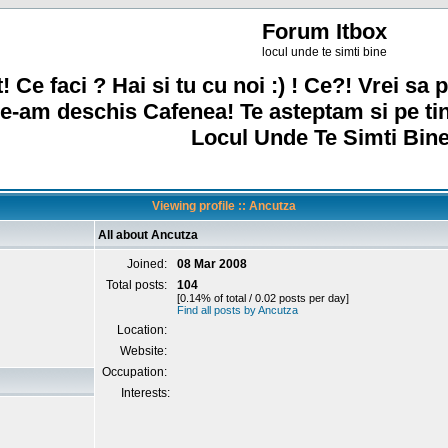
Forum Itbox
locul unde te simti bine
! Ce faci ? Hai si tu cu noi :) ! Ce?! Vrei sa p
e-am deschis Cafenea! Te asteptam si pe ti
Locul Unde Te Simti Bine
Viewing profile :: Ancutza
All about Ancutza
Joined:
08 Mar 2008
Total posts:
104
[0.14% of total / 0.02 posts per day]
Find all posts by Ancutza
Location:
Website:
Occupation:
Interests: