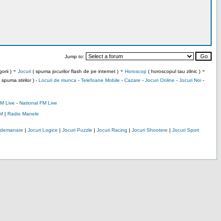
Jump to:
-
-
-
orii )
Jocuri
( spuma jocurilor flash de pe internet )
Horoscop
( horoscopul tau zilnic )
 spuma stirilor ) -
Locuri de munca
-
Telefoane Mobile
-
Cazare
-
Jocuri Online
-
Jocuri Noi
-
M Live
-
National FM Live
M
|
Radio Manele
Indemanare
|
Jocuri Logice
|
Jocuri Puzzle
|
Jocuri Racing
|
Jocuri Shootere
|
Jocuri Sport