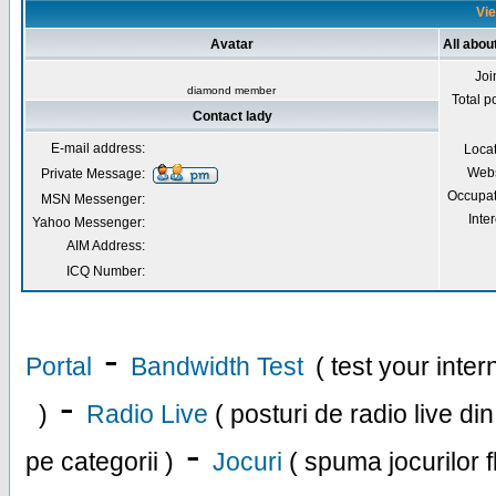
Vie
Avatar
All abou
Joi
diamond member
Total p
Contact lady
E-mail address:
Loca
Webs
Private Message:
Occupat
MSN Messenger:
Inter
Yahoo Messenger:
AIM Address:
ICQ Number:
-
Portal
Bandwidth Test
( test your inte
-
)
Radio Live
( posturi de radio live di
-
pe categorii )
Jocuri
( spuma jocurilor f