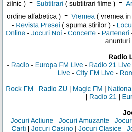
-
-
zilnic )
Subtitrari
( subtitrari filme )
An
-
ordine alfabetica )
Vremea
( vremea in
-
Revista Presei
( spuma stirilor ) -
Locu
Online
-
Jocuri Noi
-
Concerte
-
Parteneri
anunturi 
Radio 
-
Radio
-
Europa FM Live
-
Radio 21 Live
Live
-
City FM Live
-
Rom
Rock FM
|
Radio ZU
|
Magic FM
|
Nationa
|
Radio 21
|
Eu
Jo
Jocuri Actiune
|
Jocuri Amuzante
|
Jocur
Carti
|
Jocuri Casino
|
Jocuri Clasice
|
J