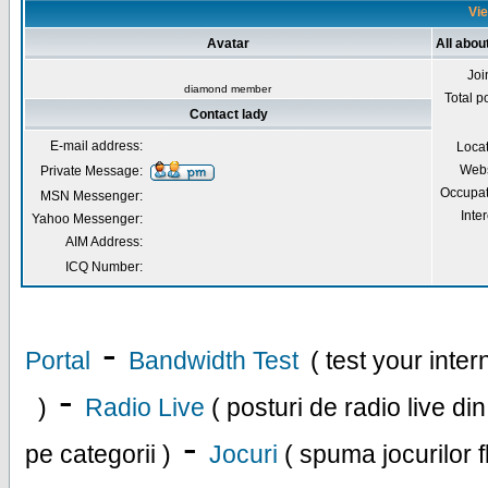
Vie
Avatar
All abou
Joi
diamond member
Total p
Contact lady
E-mail address:
Loca
Webs
Private Message:
Occupat
MSN Messenger:
Inter
Yahoo Messenger:
AIM Address:
ICQ Number:
-
Portal
Bandwidth Test
( test your inte
-
)
Radio Live
( posturi de radio live di
-
pe categorii )
Jocuri
( spuma jocurilor f