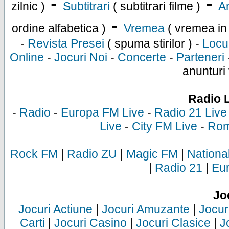
-
-
zilnic )
Subtitrari
( subtitrari filme )
An
-
ordine alfabetica )
Vremea
( vremea in
-
Revista Presei
( spuma stirilor ) -
Locu
Online
-
Jocuri Noi
-
Concerte
-
Parteneri
anunturi 
Radio 
-
Radio
-
Europa FM Live
-
Radio 21 Live
Live
-
City FM Live
-
Rom
Rock FM
|
Radio ZU
|
Magic FM
|
Nationa
|
Radio 21
|
Eu
Jo
Jocuri Actiune
|
Jocuri Amuzante
|
Jocur
Carti
|
Jocuri Casino
|
Jocuri Clasice
|
J