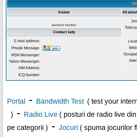
Vie
Avatar
All abou
Joi
diamond member
Total p
Contact lady
E-mail address:
Loca
Webs
Private Message:
Occupat
MSN Messenger:
Inter
Yahoo Messenger:
AIM Address:
ICQ Number:
-
Portal
Bandwidth Test
( test your inte
-
)
Radio Live
( posturi de radio live di
-
pe categorii )
Jocuri
( spuma jocurilor f