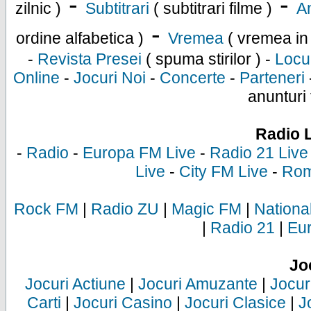
-
-
zilnic )
Subtitrari
( subtitrari filme )
An
-
ordine alfabetica )
Vremea
( vremea in
-
Revista Presei
( spuma stirilor ) -
Locu
Online
-
Jocuri Noi
-
Concerte
-
Parteneri
anunturi 
Radio 
-
Radio
-
Europa FM Live
-
Radio 21 Live
Live
-
City FM Live
-
Rom
Rock FM
|
Radio ZU
|
Magic FM
|
Nationa
|
Radio 21
|
Eu
Jo
Jocuri Actiune
|
Jocuri Amuzante
|
Jocur
Carti
|
Jocuri Casino
|
Jocuri Clasice
|
J