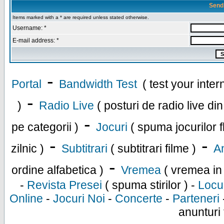
Send
Items marked with a * are required unless stated otherwise.
Username: *
E-mail address: *
-
Portal
Bandwidth Test
( test your inte
-
)
Radio Live
( posturi de radio live di
-
pe categorii )
Jocuri
( spuma jocurilor f
-
-
zilnic )
Subtitrari
( subtitrari filme )
An
-
ordine alfabetica )
Vremea
( vremea in
-
Revista Presei
( spuma stirilor ) -
Locu
Online
-
Jocuri Noi
-
Concerte
-
Parteneri
anunturi 