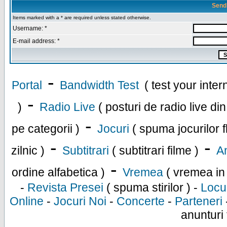
Send
Items marked with a * are required unless stated otherwise.
Username: *
E-mail address: *
-
Portal
Bandwidth Test
( test your inte
-
)
Radio Live
( posturi de radio live di
-
pe categorii )
Jocuri
( spuma jocurilor f
-
-
zilnic )
Subtitrari
( subtitrari filme )
An
-
ordine alfabetica )
Vremea
( vremea in
-
Revista Presei
( spuma stirilor ) -
Locu
Online
-
Jocuri Noi
-
Concerte
-
Parteneri
anunturi 