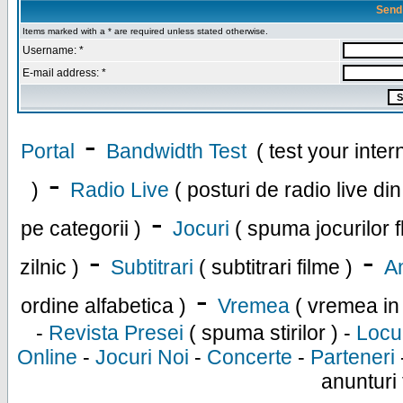
Send
Items marked with a * are required unless stated otherwise.
Username: *
E-mail address: *
-
Portal
Bandwidth Test
( test your inte
-
)
Radio Live
( posturi de radio live di
-
pe categorii )
Jocuri
( spuma jocurilor f
-
-
zilnic )
Subtitrari
( subtitrari filme )
An
-
ordine alfabetica )
Vremea
( vremea in
-
Revista Presei
( spuma stirilor ) -
Locu
Online
-
Jocuri Noi
-
Concerte
-
Parteneri
anunturi 