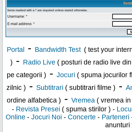
Send
Items marked with a * are required unless stated otherwise.
Username: *
E-mail address: *
-
Portal
Bandwidth Test
( test your inte
-
)
Radio Live
( posturi de radio live di
-
pe categorii )
Jocuri
( spuma jocurilor f
-
-
zilnic )
Subtitrari
( subtitrari filme )
An
-
ordine alfabetica )
Vremea
( vremea in
-
Revista Presei
( spuma stirilor ) -
Locu
Online
-
Jocuri Noi
-
Concerte
-
Parteneri
anunturi 