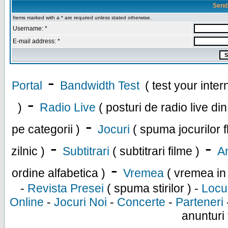
Send
Items marked with a * are required unless stated otherwise.
Username: *
E-mail address: *
-
Portal
Bandwidth Test
( test your inte
-
)
Radio Live
( posturi de radio live di
-
pe categorii )
Jocuri
( spuma jocurilor f
-
-
zilnic )
Subtitrari
( subtitrari filme )
An
-
ordine alfabetica )
Vremea
( vremea in
-
Revista Presei
( spuma stirilor ) -
Locu
Online
-
Jocuri Noi
-
Concerte
-
Parteneri
anunturi 