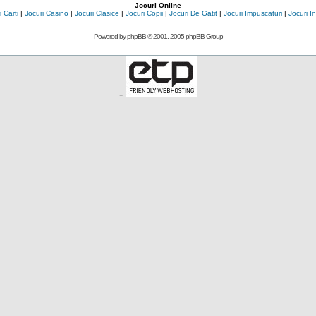
Jocuri Online
 Carti
|
Jocuri Casino
|
Jocuri Clasice
|
Jocuri Copii
|
Jocuri De Gatit
|
Jocuri Impuscaturi
|
Jocuri 
Powered by
phpBB
© 2001, 2005 phpBB Group
-