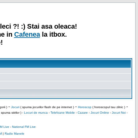
leci ?! :) Stai asa oleaca!
ne in
Cafenea
la itbox.
!
-
-
-
orii )
Jocuri
( spuma jocurilor flash de pe internet )
Horoscop
( horoscopul tau zilnic )
 spuma stirilor ) -
Locuri de munca
-
Telefoane Mobile
-
Cazare
-
Jocuri Online
-
Jocuri Noi
-
M Live
-
National FM Live
M
|
Radio Manele