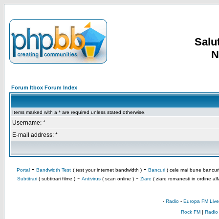
Salut
N
Forum Itbox Forum Index
Items marked with a * are required unless stated otherwise.
Username: *
E-mail address: *
-
-
Portal
Bandwidth Test
( test your internet bandwidth )
Bancuri
( cele mai bune bancuri
-
-
Subtitrari
( subtitrari filme )
Antivirus
( scan online )
Ziare
( ziare romanesti in ordine alf
-
Radio
-
Europa FM Live
Rock FM
|
Radio