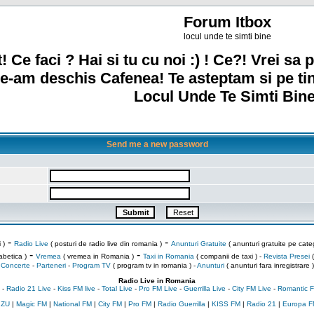
Forum Itbox
locul unde te simti bine
! Ce faci ? Hai si tu cu noi :) ! Ce?! Vrei sa p
e-am deschis Cafenea! Te asteptam si pe ti
Locul Unde Te Simti Bine
Send me a new password
-
-
 )
Radio Live
( posturi de radio live din romania )
Anunturi Gratuite
( anunturi gratuite pe categ
-
-
abetica )
Vremea
( vremea in Romania )
Taxi in Romania
( companii de taxi ) -
Revista Presei
(
Concerte
-
Parteneri
-
Program TV
( program tv in romania )
-
Anunturi
( anunturi fara inregistrare )
Radio Live in Romania
-
Radio 21 Live
-
Kiss FM live
-
Total Live
-
Pro FM Live
-
Guerrilla Live
-
City FM Live
-
Romantic F
 ZU
|
Magic FM
|
National FM
|
City FM
|
Pro FM
|
Radio Guerrilla
|
KISS FM
|
Radio 21
|
Europa F