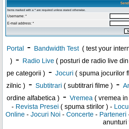
Send
Items marked with a * are required unless stated otherwise.
Username: *
E-mail address: *
-
Portal
Bandwidth Test
( test your inte
-
)
Radio Live
( posturi de radio live di
-
pe categorii )
Jocuri
( spuma jocurilor f
-
-
zilnic )
Subtitrari
( subtitrari filme )
An
-
ordine alfabetica )
Vremea
( vremea in
-
Revista Presei
( spuma stirilor ) -
Locu
Online
-
Jocuri Noi
-
Concerte
-
Parteneri
anunturi 