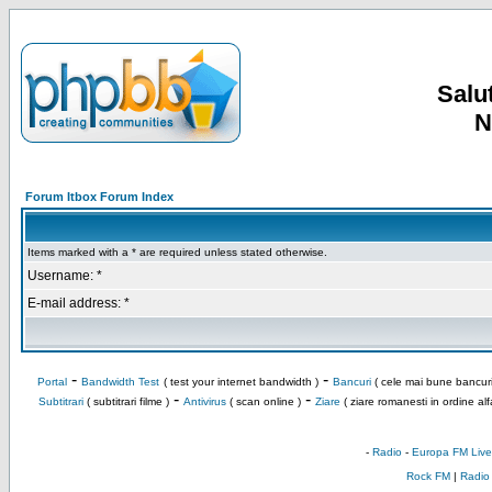
Salut
N
Forum Itbox Forum Index
Items marked with a * are required unless stated otherwise.
Username: *
E-mail address: *
-
-
Portal
Bandwidth Test
( test your internet bandwidth )
Bancuri
( cele mai bune bancuri
-
-
Subtitrari
( subtitrari filme )
Antivirus
( scan online )
Ziare
( ziare romanesti in ordine alf
-
Radio
-
Europa FM Live
Rock FM
|
Radio