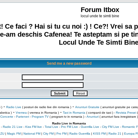
Forum Itbox
locul unde te simti bine
! Ce faci ? Hai si tu cu noi :) ! Ce?! Vrei sa p
e-am deschis Cafenea! Te asteptam si pe ti
Locul Unde Te Simti Bine
Send me a new password
-
-
 )
Radio Live
( posturi de radio live din romania )
Anunturi Gratuite
( anunturi gratuite pe categ
-
-
abetica )
Vremea
( vremea in Romania )
Taxi in Romania
( companii de taxi ) -
Revista Presei
(
Concerte
-
Parteneri
-
Program TV
( program tv in romania )
-
Anunturi
( anunturi fara inregistrare )
Radio Live in Romania
-
Radio 21 Live
-
Kiss FM live
-
Total Live
-
Pro FM Live
-
Guerrilla Live
-
City FM Live
-
Romantic F
 ZU
|
Magic FM
|
National FM
|
City FM
|
Pro FM
|
Radio Guerrilla
|
KISS FM
|
Radio 21
|
Europa F