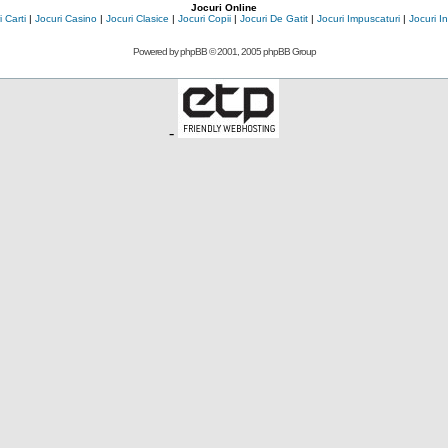
Jocuri Online
 Carti
|
Jocuri Casino
|
Jocuri Clasice
|
Jocuri Copii
|
Jocuri De Gatit
|
Jocuri Impuscaturi
|
Jocuri 
Powered by
phpBB
© 2001, 2005 phpBB Group
-