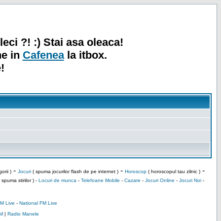
leci ?! :) Stai asa oleaca!
ne in
Cafenea
la itbox.
!
-
-
-
orii )
Jocuri
( spuma jocurilor flash de pe internet )
Horoscop
( horoscopul tau zilnic )
 spuma stirilor ) -
Locuri de munca
-
Telefoane Mobile
-
Cazare
-
Jocuri Online
-
Jocuri Noi
-
M Live
-
National FM Live
M
|
Radio Manele