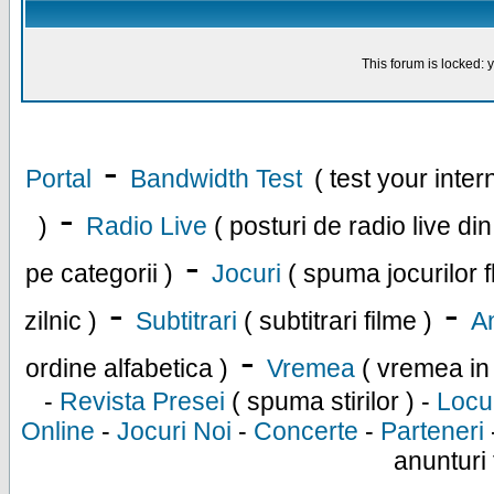
This forum is locked: y
-
Portal
Bandwidth Test
( test your inte
-
)
Radio Live
( posturi de radio live di
-
pe categorii )
Jocuri
( spuma jocurilor f
-
-
zilnic )
Subtitrari
( subtitrari filme )
An
-
ordine alfabetica )
Vremea
( vremea in
-
Revista Presei
( spuma stirilor ) -
Locu
Online
-
Jocuri Noi
-
Concerte
-
Parteneri
anunturi 