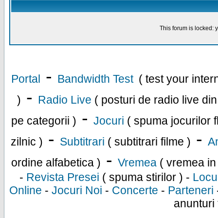
This forum is locked: y
-
Portal
Bandwidth Test
( test your inte
-
)
Radio Live
( posturi de radio live di
-
pe categorii )
Jocuri
( spuma jocurilor f
-
-
zilnic )
Subtitrari
( subtitrari filme )
An
-
ordine alfabetica )
Vremea
( vremea in
-
Revista Presei
( spuma stirilor ) -
Locu
Online
-
Jocuri Noi
-
Concerte
-
Parteneri
anunturi 