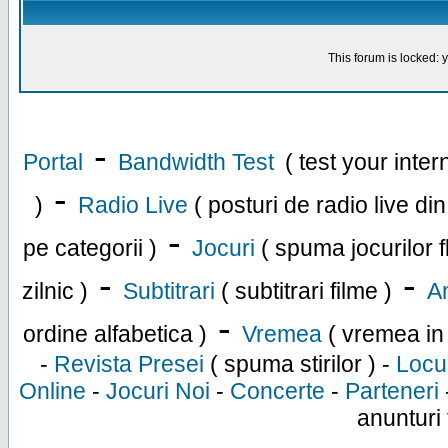
This forum is locked: y
-
Portal
Bandwidth Test
( test your inte
-
)
Radio Live
( posturi de radio live di
-
pe categorii )
Jocuri
( spuma jocurilor f
-
-
zilnic )
Subtitrari
( subtitrari filme )
An
-
ordine alfabetica )
Vremea
( vremea in
-
Revista Presei
( spuma stirilor ) -
Locu
Online
-
Jocuri Noi
-
Concerte
-
Parteneri
anunturi 