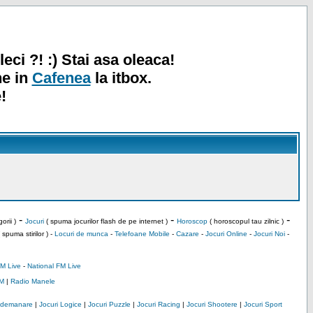
leci ?! :) Stai asa oleaca!
ne in
Cafenea
la itbox.
!
-
-
-
orii )
Jocuri
( spuma jocurilor flash de pe internet )
Horoscop
( horoscopul tau zilnic )
 spuma stirilor ) -
Locuri de munca
-
Telefoane Mobile
-
Cazare
-
Jocuri Online
-
Jocuri Noi
-
M Live
-
National FM Live
M
|
Radio Manele
Indemanare
|
Jocuri Logice
|
Jocuri Puzzle
|
Jocuri Racing
|
Jocuri Shootere
|
Jocuri Sport