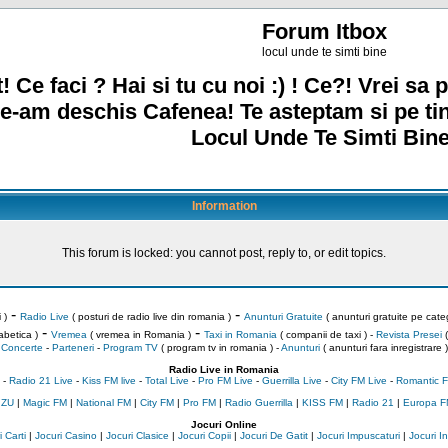
Forum Itbox
locul unde te simti bine
! Ce faci ? Hai si tu cu noi :) ! Ce?! Vrei sa p
e-am deschis Cafenea! Te asteptam si pe ti
Locul Unde Te Simti Bine
Information
This forum is locked: you cannot post, reply to, or edit topics.
-
-
 )
Radio Live
( posturi de radio live din romania )
Anunturi Gratuite
( anunturi gratuite pe categ
-
-
abetica )
Vremea
( vremea in Romania )
Taxi in Romania
( companii de taxi ) -
Revista Presei
(
Concerte
-
Parteneri
-
Program TV
( program tv in romania )
-
Anunturi
( anunturi fara inregistrare )
Radio Live in Romania
-
Radio 21 Live
-
Kiss FM live
-
Total Live
-
Pro FM Live
-
Guerrilla Live
-
City FM Live
-
Romantic F
 ZU
|
Magic FM
|
National FM
|
City FM
|
Pro FM
|
Radio Guerrilla
|
KISS FM
|
Radio 21
|
Europa F
Jocuri Online
 Carti
|
Jocuri Casino
|
Jocuri Clasice
|
Jocuri Copii
|
Jocuri De Gatit
|
Jocuri Impuscaturi
|
Jocuri 