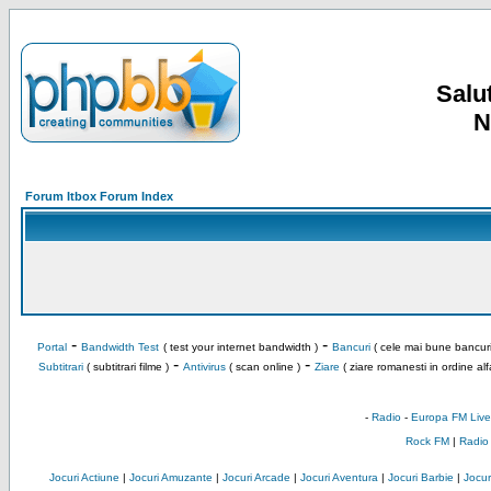
Salut
N
Forum Itbox Forum Index
-
-
Portal
Bandwidth Test
( test your internet bandwidth )
Bancuri
( cele mai bune bancuri
-
-
Subtitrari
( subtitrari filme )
Antivirus
( scan online )
Ziare
( ziare romanesti in ordine alf
-
Radio
-
Europa FM Live
Rock FM
|
Radio
Jocuri Actiune
|
Jocuri Amuzante
|
Jocuri Arcade
|
Jocuri Aventura
|
Jocuri Barbie
|
Jocuri