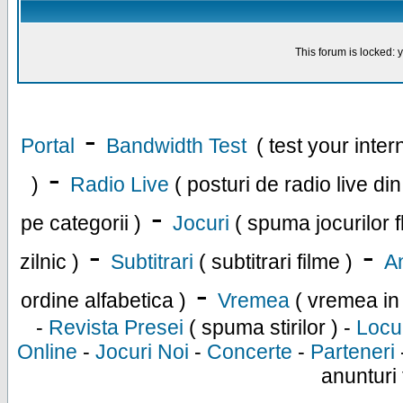
This forum is locked: y
-
Portal
Bandwidth Test
( test your inte
-
)
Radio Live
( posturi de radio live di
-
pe categorii )
Jocuri
( spuma jocurilor f
-
-
zilnic )
Subtitrari
( subtitrari filme )
An
-
ordine alfabetica )
Vremea
( vremea in
-
Revista Presei
( spuma stirilor ) -
Locu
Online
-
Jocuri Noi
-
Concerte
-
Parteneri
anunturi 