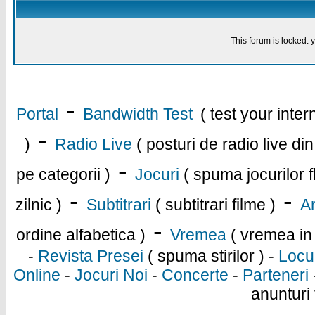
This forum is locked: y
-
Portal
Bandwidth Test
( test your inte
-
)
Radio Live
( posturi de radio live di
-
pe categorii )
Jocuri
( spuma jocurilor f
-
-
zilnic )
Subtitrari
( subtitrari filme )
An
-
ordine alfabetica )
Vremea
( vremea in
-
Revista Presei
( spuma stirilor ) -
Locu
Online
-
Jocuri Noi
-
Concerte
-
Parteneri
anunturi 