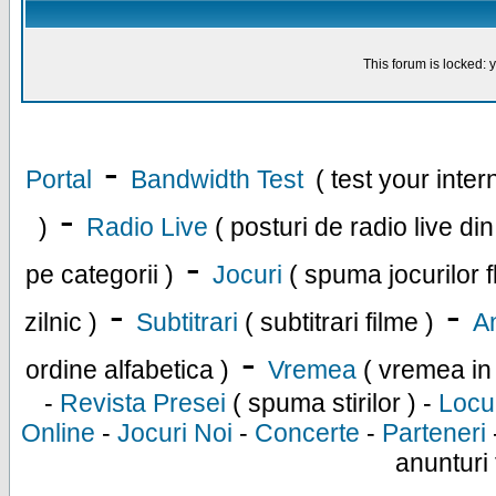
This forum is locked: y
-
Portal
Bandwidth Test
( test your inte
-
)
Radio Live
( posturi de radio live di
-
pe categorii )
Jocuri
( spuma jocurilor f
-
-
zilnic )
Subtitrari
( subtitrari filme )
An
-
ordine alfabetica )
Vremea
( vremea in
-
Revista Presei
( spuma stirilor ) -
Locu
Online
-
Jocuri Noi
-
Concerte
-
Parteneri
anunturi 