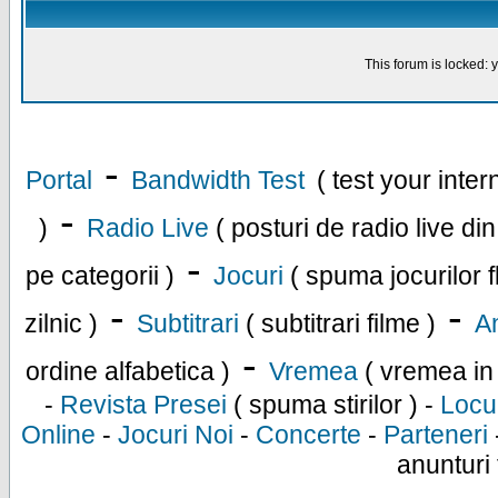
This forum is locked: y
-
Portal
Bandwidth Test
( test your inte
-
)
Radio Live
( posturi de radio live di
-
pe categorii )
Jocuri
( spuma jocurilor f
-
-
zilnic )
Subtitrari
( subtitrari filme )
An
-
ordine alfabetica )
Vremea
( vremea in
-
Revista Presei
( spuma stirilor ) -
Locu
Online
-
Jocuri Noi
-
Concerte
-
Parteneri
anunturi 