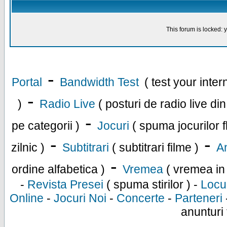
This forum is locked: y
-
Portal
Bandwidth Test
( test your inte
-
)
Radio Live
( posturi de radio live di
-
pe categorii )
Jocuri
( spuma jocurilor f
-
-
zilnic )
Subtitrari
( subtitrari filme )
An
-
ordine alfabetica )
Vremea
( vremea in
-
Revista Presei
( spuma stirilor ) -
Locu
Online
-
Jocuri Noi
-
Concerte
-
Parteneri
anunturi 