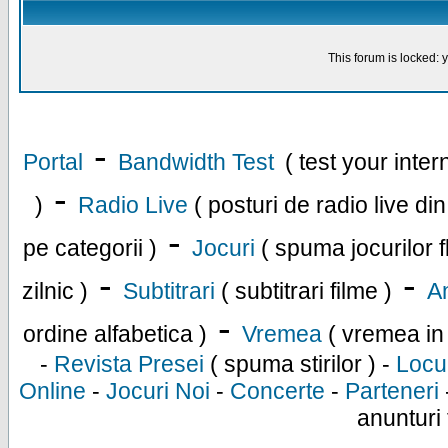
This forum is locked: y
-
Portal
Bandwidth Test
( test your inte
-
)
Radio Live
( posturi de radio live di
-
pe categorii )
Jocuri
( spuma jocurilor f
-
-
zilnic )
Subtitrari
( subtitrari filme )
An
-
ordine alfabetica )
Vremea
( vremea in
-
Revista Presei
( spuma stirilor ) -
Locu
Online
-
Jocuri Noi
-
Concerte
-
Parteneri
anunturi 