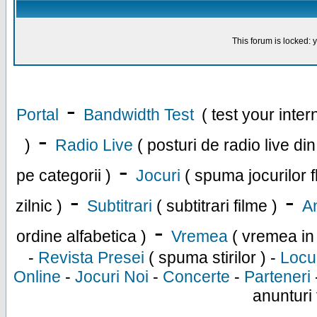
This forum is locked: y
-
Portal
Bandwidth Test
( test your inte
-
)
Radio Live
( posturi de radio live di
-
pe categorii )
Jocuri
( spuma jocurilor f
-
-
zilnic )
Subtitrari
( subtitrari filme )
An
-
ordine alfabetica )
Vremea
( vremea in
-
Revista Presei
( spuma stirilor ) -
Locu
Online
-
Jocuri Noi
-
Concerte
-
Parteneri
anunturi 