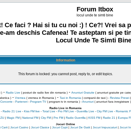
Forum Itbox
locul unde te simti bine
! Ce faci ? Hai si tu cu noi :) ! Ce?! Vrei sa p
e-am deschis Cafenea! Te asteptam si pe ti
Locul Unde Te Simti Bine
Information
This forum is locked: you cannot post, reply to, or edit topics.
-
-
 )
Radio Live
( posturi de radio live din romania )
Anunturi Gratuite
( anunturi gratuite pe categ
-
-
abetica )
Vremea
( vremea in Romania )
Taxi in Romania
( companii de taxi ) -
Revista Presei
(
Concerte
-
Parteneri
-
Program TV
( program tv in romania )
-
Anunturi
( anunturi fara inregistrare )
Radio Live in Romania
-
Radio 21 Live
-
Kiss FM live
-
Total Live
-
Pro FM Live
-
Guerrilla Live
-
City FM Live
-
Romantic F
 ZU
|
Magic FM
|
National FM
|
City FM
|
Pro FM
|
Radio Guerrilla
|
KISS FM
|
Radio 21
|
Europa F
Jocuri Online
 Carti
|
Jocuri Casino
|
Jocuri Clasice
|
Jocuri Copii
|
Jocuri De Gatit
|
Jocuri Impuscaturi
|
Jocuri 