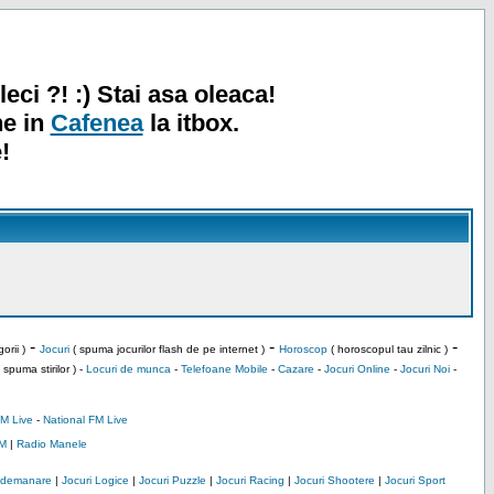
leci ?! :) Stai asa oleaca!
ne in
Cafenea
la itbox.
!
-
-
-
orii )
Jocuri
( spuma jocurilor flash de pe internet )
Horoscop
( horoscopul tau zilnic )
 spuma stirilor ) -
Locuri de munca
-
Telefoane Mobile
-
Cazare
-
Jocuri Online
-
Jocuri Noi
-
M Live
-
National FM Live
M
|
Radio Manele
Indemanare
|
Jocuri Logice
|
Jocuri Puzzle
|
Jocuri Racing
|
Jocuri Shootere
|
Jocuri Sport