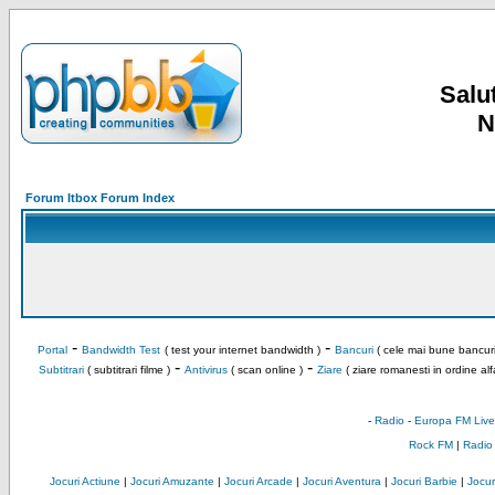
Salut
N
Forum Itbox Forum Index
-
-
Portal
Bandwidth Test
( test your internet bandwidth )
Bancuri
( cele mai bune bancuri
-
-
Subtitrari
( subtitrari filme )
Antivirus
( scan online )
Ziare
( ziare romanesti in ordine alf
-
Radio
-
Europa FM Live
Rock FM
|
Radio
Jocuri Actiune
|
Jocuri Amuzante
|
Jocuri Arcade
|
Jocuri Aventura
|
Jocuri Barbie
|
Jocuri