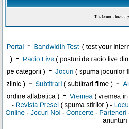
This forum is locked: y
-
Portal
Bandwidth Test
( test your inte
-
)
Radio Live
( posturi de radio live di
-
pe categorii )
Jocuri
( spuma jocurilor f
-
-
zilnic )
Subtitrari
( subtitrari filme )
An
-
ordine alfabetica )
Vremea
( vremea in
-
Revista Presei
( spuma stirilor ) -
Locu
Online
-
Jocuri Noi
-
Concerte
-
Parteneri
anunturi 