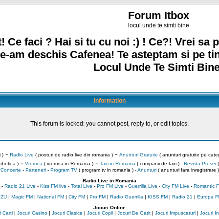
Forum Itbox
locul unde te simti bine
! Ce faci ? Hai si tu cu noi :) ! Ce?! Vrei sa p
e-am deschis Cafenea! Te asteptam si pe ti
Locul Unde Te Simti Bine
Information
This forum is locked: you cannot post, reply to, or edit topics.
-
-
 )
Radio Live
( posturi de radio live din romania )
Anunturi Gratuite
( anunturi gratuite pe categ
-
-
abetica )
Vremea
( vremea in Romania )
Taxi in Romania
( companii de taxi ) -
Revista Presei
(
Concerte
-
Parteneri
-
Program TV
( program tv in romania )
-
Anunturi
( anunturi fara inregistrare )
Radio Live in Romania
-
Radio 21 Live
-
Kiss FM live
-
Total Live
-
Pro FM Live
-
Guerrilla Live
-
City FM Live
-
Romantic F
 ZU
|
Magic FM
|
National FM
|
City FM
|
Pro FM
|
Radio Guerrilla
|
KISS FM
|
Radio 21
|
Europa F
Jocuri Online
 Carti
|
Jocuri Casino
|
Jocuri Clasice
|
Jocuri Copii
|
Jocuri De Gatit
|
Jocuri Impuscaturi
|
Jocuri 