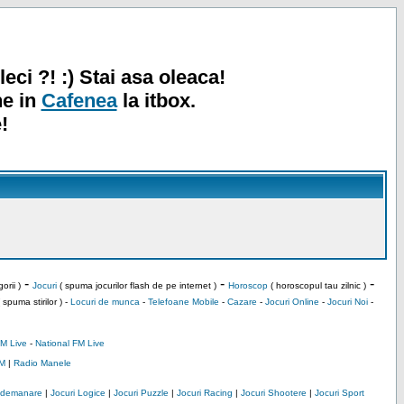
leci ?! :) Stai asa oleaca!
ne in
Cafenea
la itbox.
!
-
-
-
orii )
Jocuri
( spuma jocurilor flash de pe internet )
Horoscop
( horoscopul tau zilnic )
 spuma stirilor ) -
Locuri de munca
-
Telefoane Mobile
-
Cazare
-
Jocuri Online
-
Jocuri Noi
-
M Live
-
National FM Live
M
|
Radio Manele
Indemanare
|
Jocuri Logice
|
Jocuri Puzzle
|
Jocuri Racing
|
Jocuri Shootere
|
Jocuri Sport