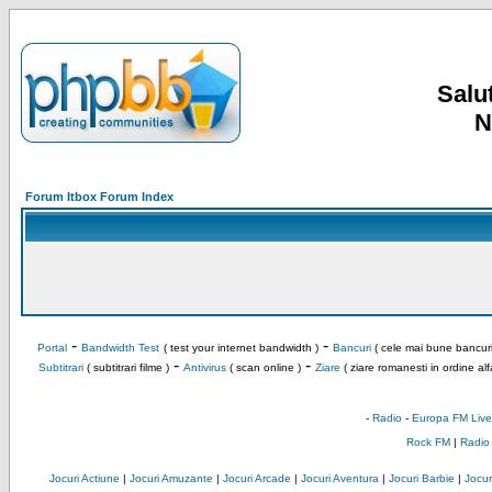
Salut
N
Forum Itbox Forum Index
-
-
Portal
Bandwidth Test
( test your internet bandwidth )
Bancuri
( cele mai bune bancuri
-
-
Subtitrari
( subtitrari filme )
Antivirus
( scan online )
Ziare
( ziare romanesti in ordine alf
-
Radio
-
Europa FM Live
Rock FM
|
Radio
Jocuri Actiune
|
Jocuri Amuzante
|
Jocuri Arcade
|
Jocuri Aventura
|
Jocuri Barbie
|
Jocuri