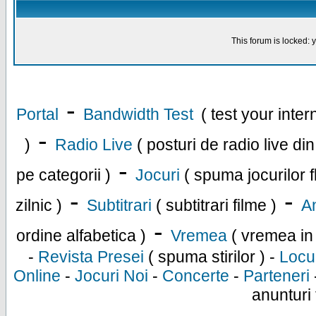
This forum is locked: y
-
Portal
Bandwidth Test
( test your inte
-
)
Radio Live
( posturi de radio live di
-
pe categorii )
Jocuri
( spuma jocurilor f
-
-
zilnic )
Subtitrari
( subtitrari filme )
An
-
ordine alfabetica )
Vremea
( vremea in
-
Revista Presei
( spuma stirilor ) -
Locu
Online
-
Jocuri Noi
-
Concerte
-
Parteneri
anunturi 