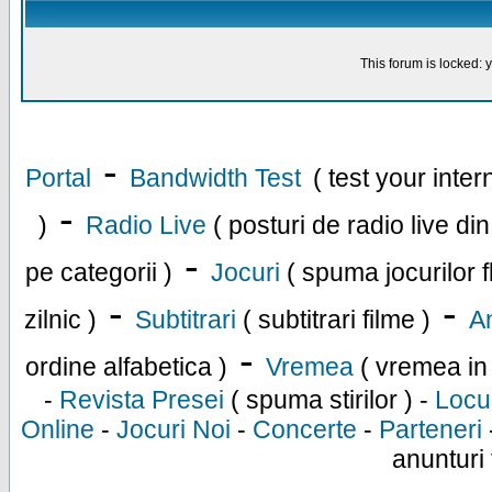
This forum is locked: y
-
Portal
Bandwidth Test
( test your inte
-
)
Radio Live
( posturi de radio live di
-
pe categorii )
Jocuri
( spuma jocurilor f
-
-
zilnic )
Subtitrari
( subtitrari filme )
An
-
ordine alfabetica )
Vremea
( vremea in
-
Revista Presei
( spuma stirilor ) -
Locu
Online
-
Jocuri Noi
-
Concerte
-
Parteneri
anunturi 