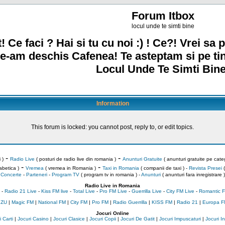
Forum Itbox
locul unde te simti bine
! Ce faci ? Hai si tu cu noi :) ! Ce?! Vrei sa p
e-am deschis Cafenea! Te asteptam si pe ti
Locul Unde Te Simti Bine
Information
This forum is locked: you cannot post, reply to, or edit topics.
-
-
 )
Radio Live
( posturi de radio live din romania )
Anunturi Gratuite
( anunturi gratuite pe categ
-
-
abetica )
Vremea
( vremea in Romania )
Taxi in Romania
( companii de taxi ) -
Revista Presei
(
Concerte
-
Parteneri
-
Program TV
( program tv in romania )
-
Anunturi
( anunturi fara inregistrare )
Radio Live in Romania
-
Radio 21 Live
-
Kiss FM live
-
Total Live
-
Pro FM Live
-
Guerrilla Live
-
City FM Live
-
Romantic F
 ZU
|
Magic FM
|
National FM
|
City FM
|
Pro FM
|
Radio Guerrilla
|
KISS FM
|
Radio 21
|
Europa F
Jocuri Online
 Carti
|
Jocuri Casino
|
Jocuri Clasice
|
Jocuri Copii
|
Jocuri De Gatit
|
Jocuri Impuscaturi
|
Jocuri 