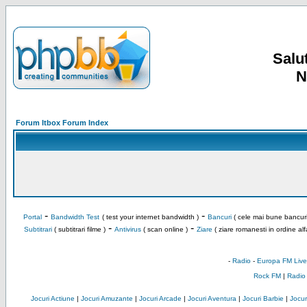
Salut
N
Forum Itbox Forum Index
-
-
Portal
Bandwidth Test
( test your internet bandwidth )
Bancuri
( cele mai bune bancuri
-
-
Subtitrari
( subtitrari filme )
Antivirus
( scan online )
Ziare
( ziare romanesti in ordine alf
-
Radio
-
Europa FM Live
Rock FM
|
Radio
Jocuri Actiune
|
Jocuri Amuzante
|
Jocuri Arcade
|
Jocuri Aventura
|
Jocuri Barbie
|
Jocuri