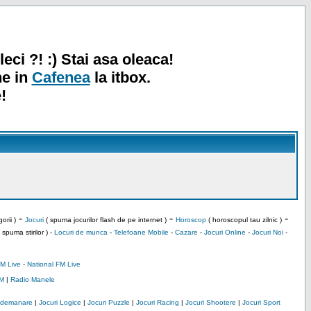
leci ?! :) Stai asa oleaca!
ne in
Cafenea
la itbox.
!
-
-
-
orii )
Jocuri
( spuma jocurilor flash de pe internet )
Horoscop
( horoscopul tau zilnic )
 spuma stirilor ) -
Locuri de munca
-
Telefoane Mobile
-
Cazare
-
Jocuri Online
-
Jocuri Noi
-
M Live
-
National FM Live
M
|
Radio Manele
Indemanare
|
Jocuri Logice
|
Jocuri Puzzle
|
Jocuri Racing
|
Jocuri Shootere
|
Jocuri Sport