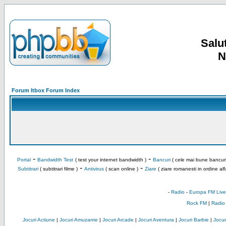
Salut
N
Forum Itbox Forum Index
-
-
Portal
Bandwidth Test
( test your internet bandwidth )
Bancuri
( cele mai bune bancuri
-
-
Subtitrari
( subtitrari filme )
Antivirus
( scan online )
Ziare
( ziare romanesti in ordine alf
-
Radio
-
Europa FM Live
Rock FM
|
Radio
Jocuri Actiune
|
Jocuri Amuzante
|
Jocuri Arcade
|
Jocuri Aventura
|
Jocuri Barbie
|
Jocuri