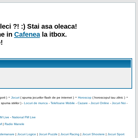
leci ?! :) Stai asa oleaca!
ne in
Cafenea
la itbox.
!
-
-
-
orii )
Jocuri
( spuma jocurilor flash de pe internet )
Horoscop
( horoscopul tau zilnic )
 spuma stirilor ) -
Locuri de munca
-
Telefoane Mobile
-
Cazare
-
Jocuri Online
-
Jocuri Noi
-
M Live
-
National FM Live
M
|
Radio Manele
Indemanare
|
Jocuri Logice
|
Jocuri Puzzle
|
Jocuri Racing
|
Jocuri Shootere
|
Jocuri Sport