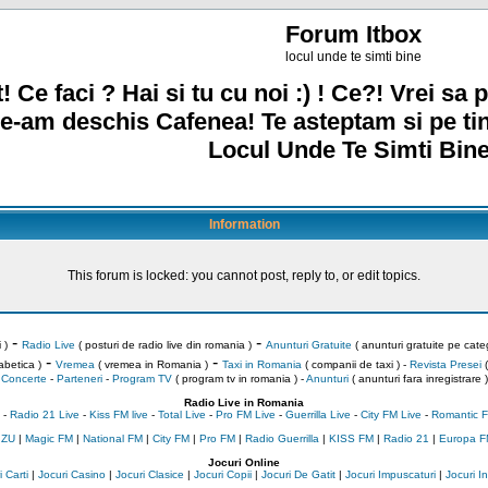
Forum Itbox
locul unde te simti bine
! Ce faci ? Hai si tu cu noi :) ! Ce?! Vrei sa p
e-am deschis Cafenea! Te asteptam si pe ti
Locul Unde Te Simti Bine
Information
This forum is locked: you cannot post, reply to, or edit topics.
-
-
 )
Radio Live
( posturi de radio live din romania )
Anunturi Gratuite
( anunturi gratuite pe categ
-
-
abetica )
Vremea
( vremea in Romania )
Taxi in Romania
( companii de taxi ) -
Revista Presei
(
Concerte
-
Parteneri
-
Program TV
( program tv in romania )
-
Anunturi
( anunturi fara inregistrare )
Radio Live in Romania
-
Radio 21 Live
-
Kiss FM live
-
Total Live
-
Pro FM Live
-
Guerrilla Live
-
City FM Live
-
Romantic F
 ZU
|
Magic FM
|
National FM
|
City FM
|
Pro FM
|
Radio Guerrilla
|
KISS FM
|
Radio 21
|
Europa F
Jocuri Online
 Carti
|
Jocuri Casino
|
Jocuri Clasice
|
Jocuri Copii
|
Jocuri De Gatit
|
Jocuri Impuscaturi
|
Jocuri 