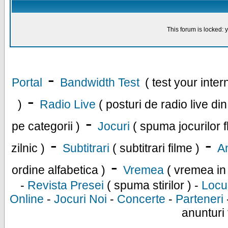
This forum is locked: y
-
Portal
Bandwidth Test
( test your inte
-
)
Radio Live
( posturi de radio live di
-
pe categorii )
Jocuri
( spuma jocurilor f
-
-
zilnic )
Subtitrari
( subtitrari filme )
An
-
ordine alfabetica )
Vremea
( vremea in
-
Revista Presei
( spuma stirilor ) -
Locu
Online
-
Jocuri Noi
-
Concerte
-
Parteneri
anunturi 