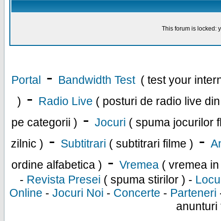
This forum is locked: y
-
Portal
Bandwidth Test
( test your inte
-
)
Radio Live
( posturi de radio live di
-
pe categorii )
Jocuri
( spuma jocurilor f
-
-
zilnic )
Subtitrari
( subtitrari filme )
An
-
ordine alfabetica )
Vremea
( vremea in
-
Revista Presei
( spuma stirilor ) -
Locu
Online
-
Jocuri Noi
-
Concerte
-
Parteneri
anunturi 