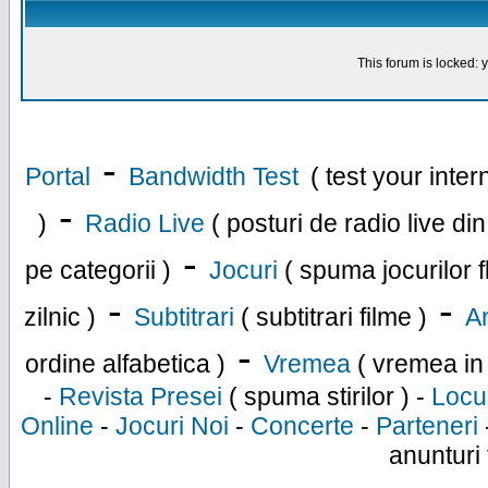
This forum is locked: y
-
Portal
Bandwidth Test
( test your inte
-
)
Radio Live
( posturi de radio live di
-
pe categorii )
Jocuri
( spuma jocurilor f
-
-
zilnic )
Subtitrari
( subtitrari filme )
An
-
ordine alfabetica )
Vremea
( vremea in
-
Revista Presei
( spuma stirilor ) -
Locu
Online
-
Jocuri Noi
-
Concerte
-
Parteneri
anunturi 