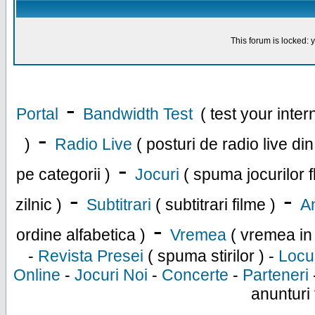
This forum is locked: y
-
Portal
Bandwidth Test
( test your inte
-
)
Radio Live
( posturi de radio live di
-
pe categorii )
Jocuri
( spuma jocurilor f
-
-
zilnic )
Subtitrari
( subtitrari filme )
An
-
ordine alfabetica )
Vremea
( vremea in
-
Revista Presei
( spuma stirilor ) -
Locu
Online
-
Jocuri Noi
-
Concerte
-
Parteneri
anunturi 