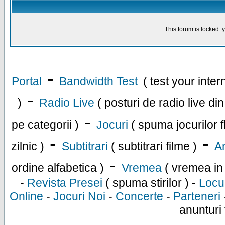
This forum is locked: y
-
Portal
Bandwidth Test
( test your inte
-
)
Radio Live
( posturi de radio live di
-
pe categorii )
Jocuri
( spuma jocurilor f
-
-
zilnic )
Subtitrari
( subtitrari filme )
An
-
ordine alfabetica )
Vremea
( vremea in
-
Revista Presei
( spuma stirilor ) -
Locu
Online
-
Jocuri Noi
-
Concerte
-
Parteneri
anunturi 