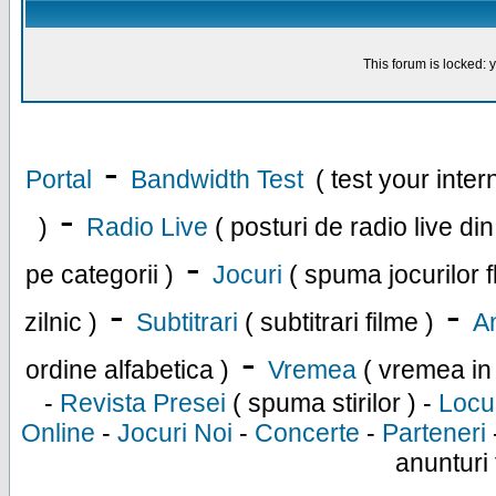
This forum is locked: y
-
Portal
Bandwidth Test
( test your inte
-
)
Radio Live
( posturi de radio live di
-
pe categorii )
Jocuri
( spuma jocurilor f
-
-
zilnic )
Subtitrari
( subtitrari filme )
An
-
ordine alfabetica )
Vremea
( vremea in
-
Revista Presei
( spuma stirilor ) -
Locu
Online
-
Jocuri Noi
-
Concerte
-
Parteneri
anunturi 