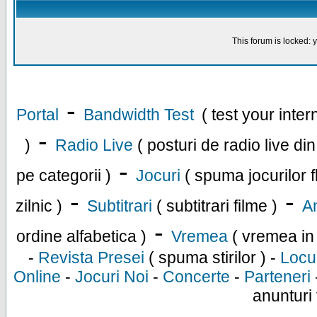
This forum is locked: y
-
Portal
Bandwidth Test
( test your inte
-
)
Radio Live
( posturi de radio live di
-
pe categorii )
Jocuri
( spuma jocurilor f
-
-
zilnic )
Subtitrari
( subtitrari filme )
An
-
ordine alfabetica )
Vremea
( vremea in
-
Revista Presei
( spuma stirilor ) -
Locu
Online
-
Jocuri Noi
-
Concerte
-
Parteneri
anunturi 