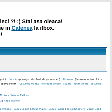
leci ?! :) Stai asa oleaca!
ne in
Cafenea
la itbox.
!
-
-
-
orii )
Jocuri
( spuma jocurilor flash de pe internet )
Horoscop
( horoscopul tau zilnic )
 spuma stirilor ) -
Locuri de munca
-
Telefoane Mobile
-
Cazare
-
Jocuri Online
-
Jocuri Noi
-
M Live
-
National FM Live
M
|
Radio Manele
Indemanare
|
Jocuri Logice
|
Jocuri Puzzle
|
Jocuri Racing
|
Jocuri Shootere
|
Jocuri Sport