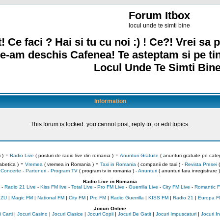
Forum Itbox
locul unde te simti bine
! Ce faci ? Hai si tu cu noi :) ! Ce?! Vrei sa p
e-am deschis Cafenea! Te asteptam si pe ti
Locul Unde Te Simti Bine
Information
This forum is locked: you cannot post, reply to, or edit topics.
-
-
 )
Radio Live
( posturi de radio live din romania )
Anunturi Gratuite
( anunturi gratuite pe categ
-
-
abetica )
Vremea
( vremea in Romania )
Taxi in Romania
( companii de taxi ) -
Revista Presei
(
Concerte
-
Parteneri
-
Program TV
( program tv in romania )
-
Anunturi
( anunturi fara inregistrare )
Radio Live in Romania
-
Radio 21 Live
-
Kiss FM live
-
Total Live
-
Pro FM Live
-
Guerrilla Live
-
City FM Live
-
Romantic F
 ZU
|
Magic FM
|
National FM
|
City FM
|
Pro FM
|
Radio Guerrilla
|
KISS FM
|
Radio 21
|
Europa F
Jocuri Online
 Carti
|
Jocuri Casino
|
Jocuri Clasice
|
Jocuri Copii
|
Jocuri De Gatit
|
Jocuri Impuscaturi
|
Jocuri 