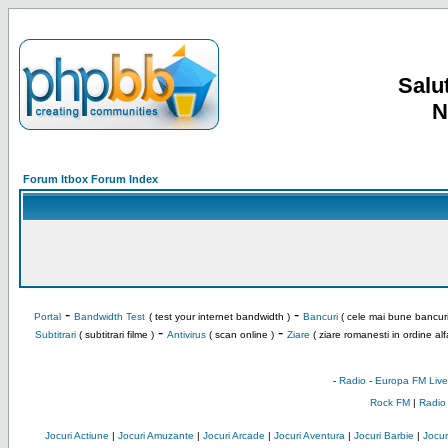
Salut
N
Forum Itbox Forum Index
-
-
Portal
Bandwidth Test
( test your internet bandwidth )
Bancuri
( cele mai bune bancuri
-
-
Subtitrari
( subtitrari filme )
Antivirus
( scan online )
Ziare
( ziare romanesti in ordine alf
-
Radio
-
Europa FM Live
Rock FM
|
Radio
Jocuri Actiune
|
Jocuri Amuzante
|
Jocuri Arcade
|
Jocuri Aventura
|
Jocuri Barbie
|
Jocuri