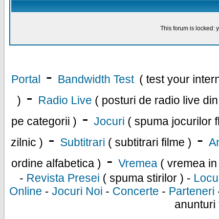
This forum is locked: y
-
Portal
Bandwidth Test
( test your inte
-
)
Radio Live
( posturi de radio live di
-
pe categorii )
Jocuri
( spuma jocurilor f
-
-
zilnic )
Subtitrari
( subtitrari filme )
An
-
ordine alfabetica )
Vremea
( vremea in
-
Revista Presei
( spuma stirilor ) -
Locu
Online
-
Jocuri Noi
-
Concerte
-
Parteneri
anunturi 