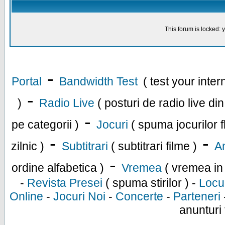
This forum is locked: y
-
Portal
Bandwidth Test
( test your inte
-
)
Radio Live
( posturi de radio live di
-
pe categorii )
Jocuri
( spuma jocurilor f
-
-
zilnic )
Subtitrari
( subtitrari filme )
An
-
ordine alfabetica )
Vremea
( vremea in
-
Revista Presei
( spuma stirilor ) -
Locu
Online
-
Jocuri Noi
-
Concerte
-
Parteneri
anunturi 