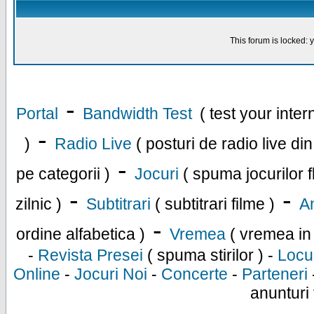
This forum is locked: y
-
Portal
Bandwidth Test
( test your inte
-
)
Radio Live
( posturi de radio live di
-
pe categorii )
Jocuri
( spuma jocurilor f
-
-
zilnic )
Subtitrari
( subtitrari filme )
An
-
ordine alfabetica )
Vremea
( vremea in
-
Revista Presei
( spuma stirilor ) -
Locu
Online
-
Jocuri Noi
-
Concerte
-
Parteneri
anunturi 