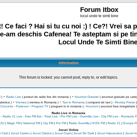
Forum Itbox
locul unde te simti bine
! Ce faci ? Hai si tu cu noi :) ! Ce?! Vrei sa p
e-am deschis Cafenea! Te asteptam si pe ti
Locul Unde Te Simti Bine
Information
This forum is locked: you cannot post, reply to, or edit topics.
-
-
 )
Radio Live
( posturi de radio live din romania )
Anunturi Gratuite
( anunturi gratuite pe categ
-
-
abetica )
Vremea
( vremea in Romania )
Taxi in Romania
( companii de taxi ) -
Revista Presei
(
Concerte
-
Parteneri
-
Program TV
( program tv in romania )
-
Anunturi
( anunturi fara inregistrare )
Radio Live in Romania
-
Radio 21 Live
-
Kiss FM live
-
Total Live
-
Pro FM Live
-
Guerrilla Live
-
City FM Live
-
Romantic F
 ZU
|
Magic FM
|
National FM
|
City FM
|
Pro FM
|
Radio Guerrilla
|
KISS FM
|
Radio 21
|
Europa F
Jocuri Online
 Carti
|
Jocuri Casino
|
Jocuri Clasice
|
Jocuri Copii
|
Jocuri De Gatit
|
Jocuri Impuscaturi
|
Jocuri 