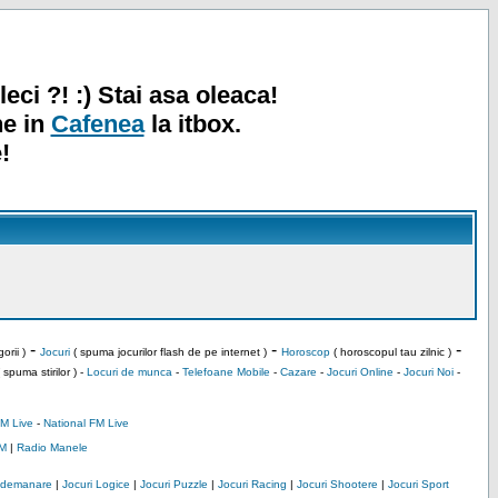
leci ?! :) Stai asa oleaca!
ne in
Cafenea
la itbox.
!
-
-
-
orii )
Jocuri
( spuma jocurilor flash de pe internet )
Horoscop
( horoscopul tau zilnic )
 spuma stirilor ) -
Locuri de munca
-
Telefoane Mobile
-
Cazare
-
Jocuri Online
-
Jocuri Noi
-
M Live
-
National FM Live
M
|
Radio Manele
Indemanare
|
Jocuri Logice
|
Jocuri Puzzle
|
Jocuri Racing
|
Jocuri Shootere
|
Jocuri Sport